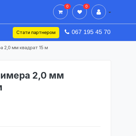
0
0
Дії в профілі
067 195 45 70
Стати партнером
а 2,0 мм квадрат 15 м
римера 2,0 мм
м