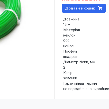
Додати в кошик
Довжина
15 м
Матеріал
нейлон
002
нейлон
Профіль
квадрат
Діаметр ліски, мм
2
Колір
зелений
Гарантійний термін
не передбачено виробни