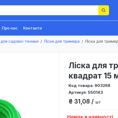
Про нас
Контакти
для садової техніки
Ліски для тримера
Лiска для тример
Лiска для т
квадрат 15 
Код товара: 903268
Артикул: 550143
₴ 31,08 /
шт
Немає в наявності