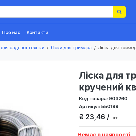
Про нас
Контакти
для садової техніки
Ліски для тримера
Лiска для тример
Лiска для т
кручений кв
Код товара: 903260
Артикул: 550199
₴ 23,46 /
шт
Немає в наявності