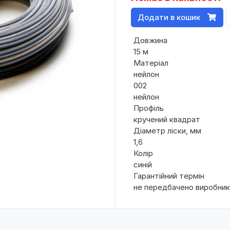
Додати в кошик
Довжина
15 м
Матеріал
нейлон
002
нейлон
Профіль
кручений квадрат
Діаметр ліски, мм
1,6
Колір
синій
Гарантійний термін
не передбачено виробни