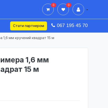
0
0
Дії в профілі
067 195 45 70
Стати партнером
а 1,6 мм кручений квадрат 15 м
римера 1,6 мм
адрат 15 м