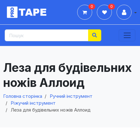
0
0
Дії
Леза для будівельних
ножів Аллоид
Головна сторінка
Ручний інструмент
Ріжучий інструмент
Леза для будівельних ножів Аллоид