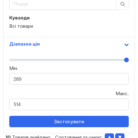
Кувалди
Всі товари
Діапазон цін
Мін.
Макс.
Застосувати
10
Товарів знайдено
Сортування за ціною:
▲
▼