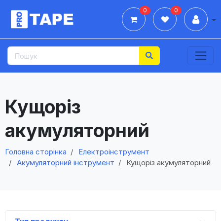
0
0
Дії
Кущоріз
акумуляторний
Головна сторінка
Електроінструмент
Акумуляторний інструмент
Кущоріз акумуляторний