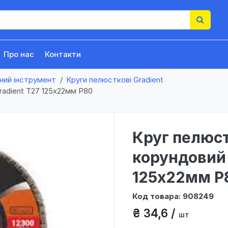
Про нас
Контакти
ний інструмент
Круги пелюсткові Gradient
adient Т27 125х22мм Р80
Круг пелюс
корундовий 
125х22мм Р
Код товара: 908249
₴ 34,6 /
шт