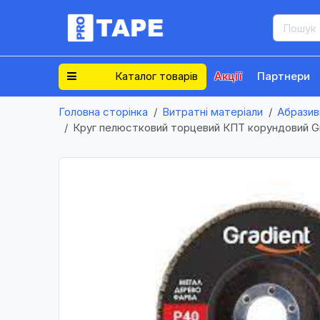
Каталог товарів
Акції
Партнери
Головна сторінка
Витратні матеріали
Абразив
Круг пелюстковий торцевий КПТ корундовий Gr