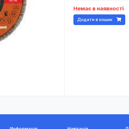
Немає в наявності
Додати в кошик
Информація
Навігація
Д