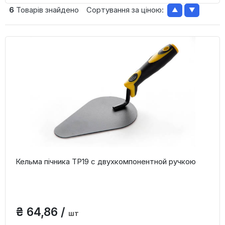
6
Товарів знайдено
Сортування за ціною:
▲
▼
Кельма пічника ТР19 c двухкомпонентной ручкою
₴ 64,86 /
шт