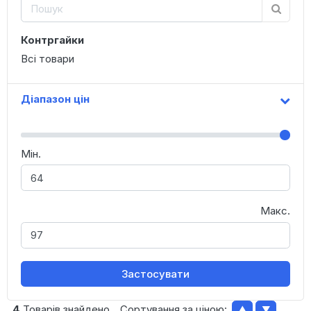
Контргайки
Всі товари
Діапазон цін
Мін.
Макс.
Застосувати
4
Товарів знайдено
Сортування за ціною:
▲
▼