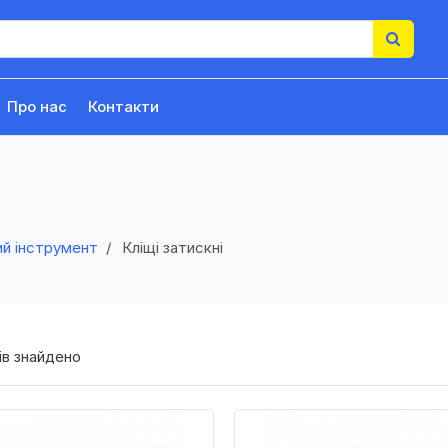
Про нас
Контакти
ий інструмент
Кліщі затискні
в знайдено