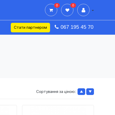
0
0
Дії в профілі
067 195 45 70
Стати партнером
Сортування за ціною:
▲
▼