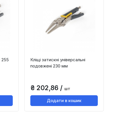
і 255
Кліщі затискні універсальні
подовжені 230 мм
₴ 202,86 /
шт
Додати в кошик