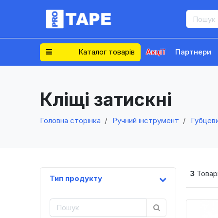
Каталог товарів
Акції
Партнери
Кліщі затискні
Головна сторінка
Ручний інструмент
Губцев
3
Товарі
Тип продукту