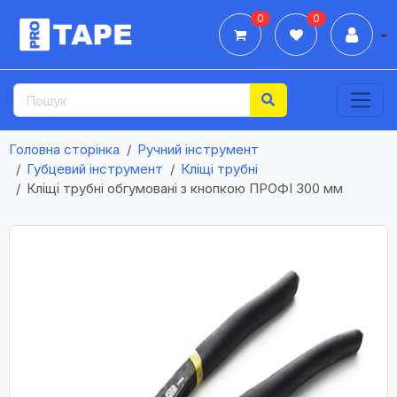
0
0
Дії
Головна сторінка
Ручний інструмент
Губцевий інструмент
Кліщі трубні
Кліщі трубні обгумовані з кнопкою ПРОФІ 300 мм