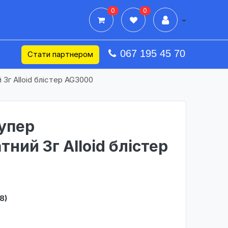
0
0
Дії в профілі
067 195 45 70
Стати партнером
 3г Alloid блістер AG3000
упер
ний 3г Alloid блістер
8)