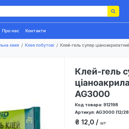
Про нас
Контакти
льна хімія
Клея побутові
Клей-гель супер ціаноакрилатний
Клей-гель с
ціаноакрилат
AG3000
Код товара: 912198
Артикул: AG3000 (12/28
₴ 12,0 /
шт