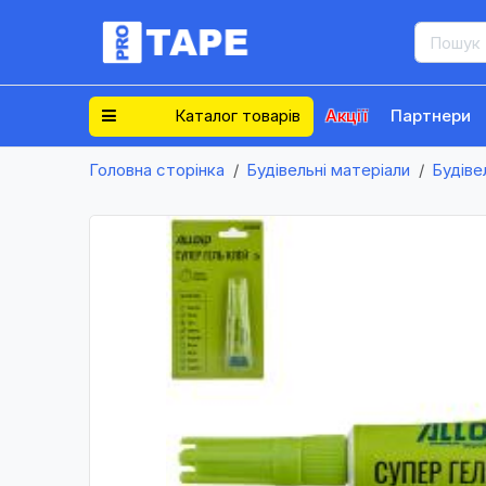
Каталог товарів
Акції
Партнери
Головна сторінка
Будівельні матеріали
Будіве