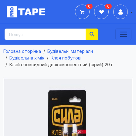
0
0
Дії
Головна сторінка
Будівельні матеріали
Будівельна хімія
Клея побутові
Клей епоксидний двокомпонентний (сірий) 20 г