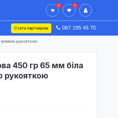
0
0
Дії в профілі
067 195 45 70
Стати партнером
металевою рукояткою
ва 450 гр 65 мм біла
ю рукояткою