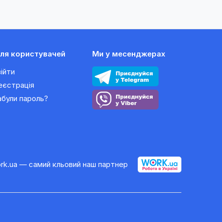
ля користувачей
Ми у месенджерах
війти
еєстрація
абули пароль?
rk.ua — самий кльовий наш партнер