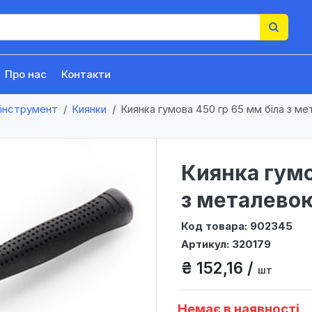
Про нас
Контакти
 інструмент
Киянки
Киянка гумова 450 гр 65 мм біла з 
Киянка гумо
з металево
Код товара: 902345
Артикул: 320179
₴ 152,16 /
шт
Немає в наявності