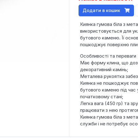
Додати в кошик
Киянка гумова біла з мет
використовується для ук
бутового каменю. Її основ
пошкоджує поверхню плит
Особливості та переваги
Має форму клина, що доз
декоративний камінь;
Металева рукоятка забезп
Киянка не пошкоджує пов
бутового каменю під час 
початковому стані;
Легка вага (450 гр) та 
працювати з нею протяго
Киянка гумова біла з ме
служби і не потребує осо