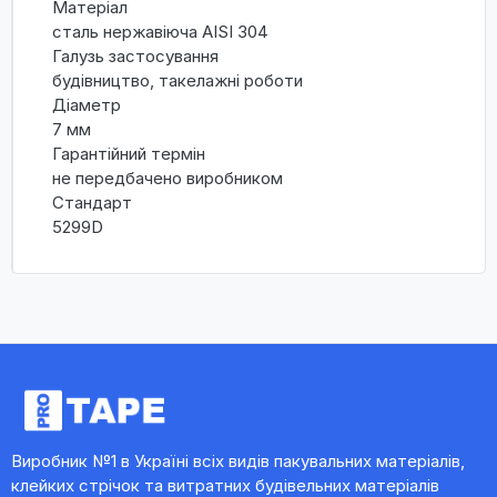
Матеріал
сталь нержавіюча AISI 304
Галузь застосування
будівництво, такелажні роботи
Діаметр
7 мм
Гарантійний термін
не передбачено виробником
Стандарт
5299D
Виробник №1 в Україні всіх видів пакувальних матеріалів,
клейких стрічок та витратних будівельних матеріалів