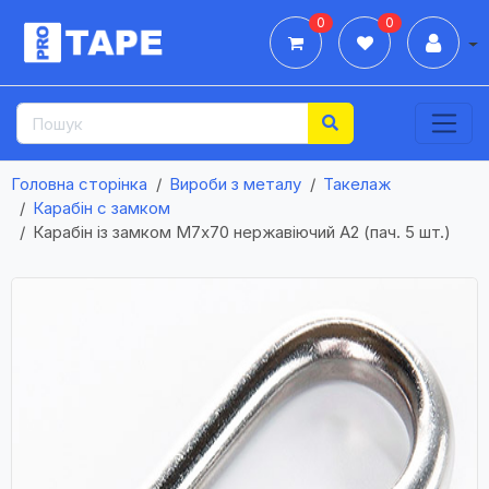
0
0
Дії
Головна сторінка
Вироби з металу
Такелаж
Карабін с замком
Карабін із замком М7х70 нержавіючий А2 (пач. 5 шт.)