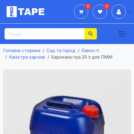
0
0
Дії
Головна сторінка
Сад та город
Ємності
Каністри харчові
Євроканістра 20 л для ПММ