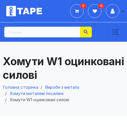
0
0
Дії
Хомути W1 оцинковані
силові
Головна сторінка
Вироби з металу
Хомути металеві посилені
Хомути W1 оцинковані силові