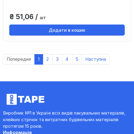
₴ 51,06 /
шт
Додати в кошик
Попередня
1
2
3
4
5
Наступна
Виробник №1 в Україні всіх видів пакувальних матеріалів,
клейких стрічок та витратних будівельних матеріалів
протягом 15 років.
Информація