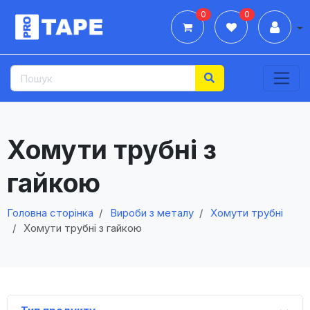
0
0
Дії
Хомути трубні з
гайкою
Головна сторінка
Вироби з металу
Хомути трубні
Хомути трубні з гайкою