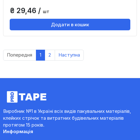
₴ 29,46 /
шт
Додати в кошик
Попередня
1
2
Наступна
Виробник №1 в Україні всіх видів пакувальних матеріалів,
клейких стрічок та витратних будівельних матеріалів
протягом 15 років.
Информація