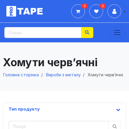
0
0
Дії
Хомути черв’ячні
Головна сторінка
Вироби з металу
Хомути черв’ячні
Тип продукту