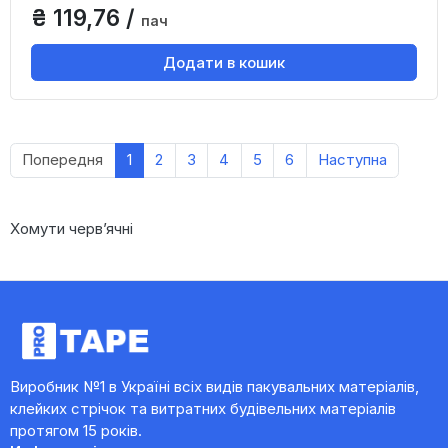
₴ 119,76 /
пач
Додати в кошик
Попередня
1
2
3
4
5
6
Наступна
Хомути черв’ячні
Виробник №1 в Україні всіх видів пакувальних матеріалів,
клейких стрічок та витратних будівельних матеріалів
протягом 15 років.