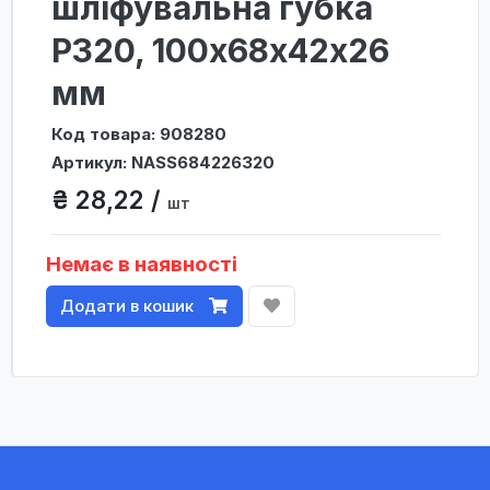
шліфувальна губка
P320, 100х68х42х26
мм
Код товара: 908280
Артикул: NASS684226320
₴ 28,22 /
шт
Немає в наявності
Додати в кошик