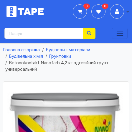
0
0
Дії
Головна сторінка
Будівельні матеріали
Будівельна хімія
Грунтовки
Betonokontakt Nanofarb 4,2 кг адгезійний грунт
универсальний