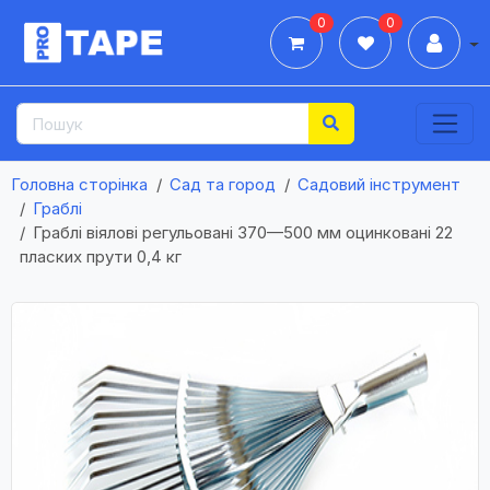
0
0
Дії
Головна сторінка
Сад та город
Садовий інструмент
Граблі
Граблі віялові регульовані 370—500 мм оцинковані 22
пласких прути 0,4 кг