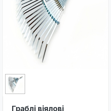
Граблі віялові