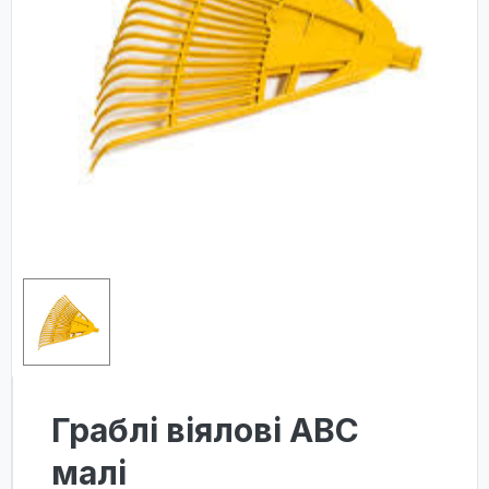
Граблі віялові АВС
малі