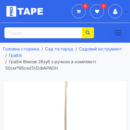
0
0
Дії
Головна сторінка
Сад та город
Садовий інструмент
Граблі
Граблі Віялові 26зуб з ручкою в комплекті
50см*66см(5\5)ФАРАОН