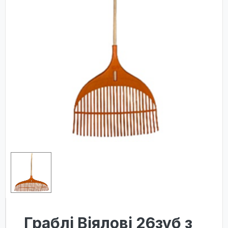
Граблі Віялові 26зуб з