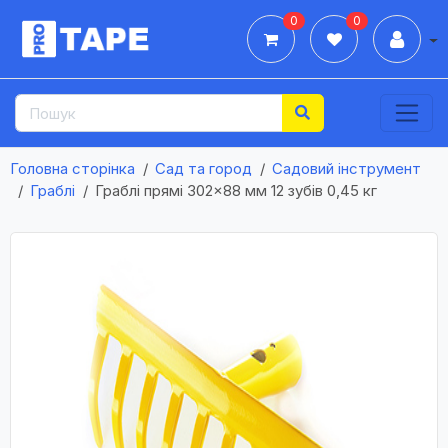
0
0
Дії
Головна сторінка
Сад та город
Садовий інструмент
Граблі
Граблі прямі 302×88 мм 12 зубів 0,45 кг