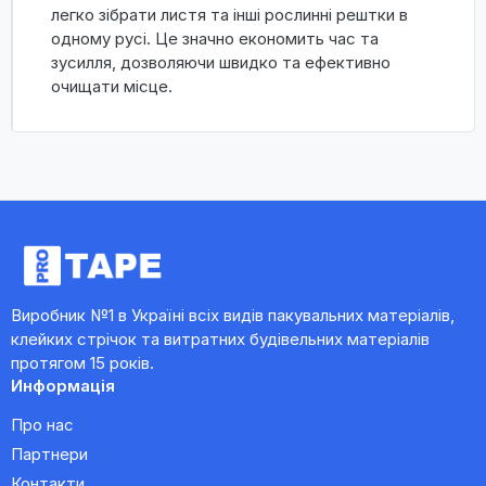
легко зібрати листя та інші рослинні рештки в
одному русі. Це значно економить час та
зусилля, дозволяючи швидко та ефективно
очищати місце.
Виробник №1 в Україні всіх видів пакувальних матеріалів,
клейких стрічок та витратних будівельних матеріалів
протягом 15 років.
Информація
Про нас
Партнери
Контакти