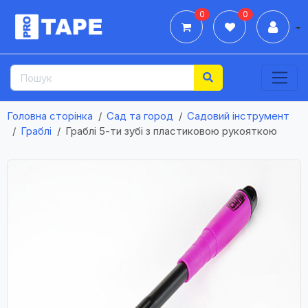
0
0
Дії
Головна сторінка
Сад та город
Садовий інструмент
Граблі
Граблі 5-ти зубі з пластиковою рукояткою