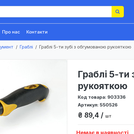
Про нас
Контакти
румент
Граблі
Граблі 5-ти зубі з обгумованою рукояткою
Граблі 5-ти
рукояткою
Код товара: 903336
Артикул: 550526
₴ 89,4 /
шт
Немає в наявності