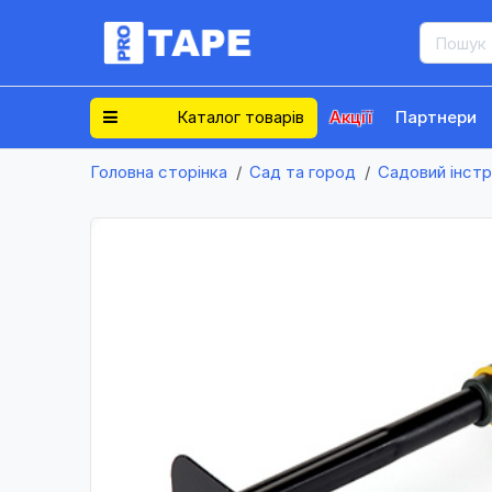
Каталог товарів
Акції
Партнери
Головна сторінка
Сад та город
Садовий інст