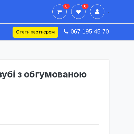
0
0
Дії в профілі
067 195 45 70
Стати партнером
 зубі з обгумованою