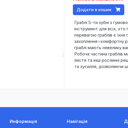
Додати в кошик
Граблі 5-ти зубні з гумо
інструмент для всіх, хто 
перевагою граблів є їхня 
захоплення і комфортну р
граблі мають невелику ва
Робоча частина граблів ма
листя та інші рослинні р
та зусилля, дозволяючи 
Информація
Навігація
Д