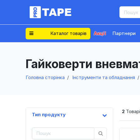
Каталог товарів
Акції
Партнери
Гайковерти вневма
Головна сторінка
Інструменти та обладнання
2
Товарі
Тип продукту