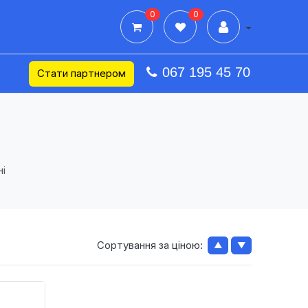
0
0
Дії в профілі
067 195 45 70
Стати партнером
і
Сортування за ціною:
▲
▼