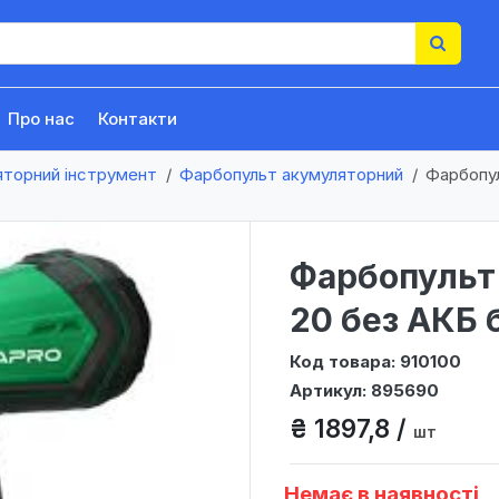
Про нас
Контакти
яторний інструмент
Фарбопульт акумуляторний
Фарбопул
Фарбопульт
20 без АКБ 
Код товара: 910100
Артикул: 895690
₴ 1897,8 /
шт
Немає в наявності