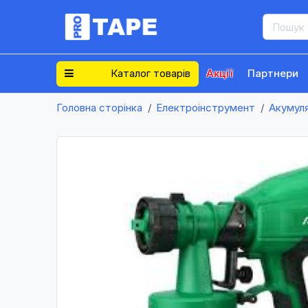
Каталог товарів
Акції
Партнери
Головна сторінка
Електроінструмент
Акумул