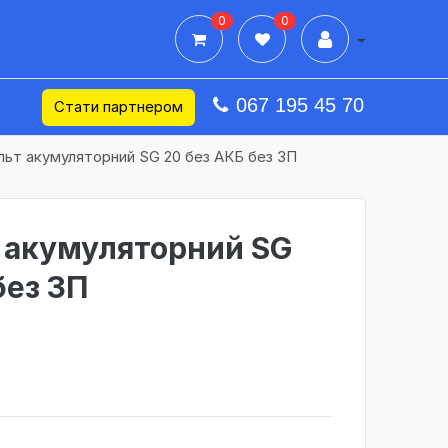
0
0
Дії в профілі
067 195 45 70
Стати партнером
ьт акумуляторний SG 20 без АКБ без ЗП
 акумуляторний SG
без ЗП