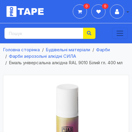
0
0
Дії
Головна сторінка
Будівельні матеріали
Фарби
Фарби аерозольні алкідні СИЛА
Емаль універсальна алкідна RAL 9010 Білий гл. 400 мл