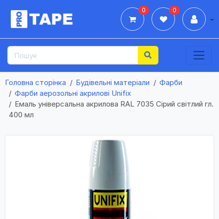
0
0
Дії
Головна сторінка
Будівельні матеріали
Фарби
Фарби аерозольні акрилові Unifix
Емаль універсальна акрилова RAL 7035 Сірий світлий гл.
400 мл