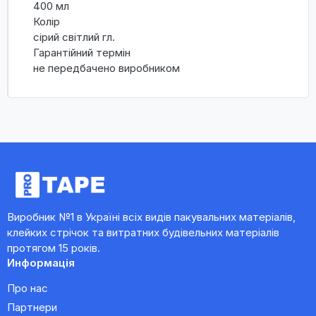
400 мл
Колір
сірий світлий гл.
Гарантійний термін
не передбачено виробником
Виробник №1 в Україні всіх видів пакувальних матеріалів,
клейких стрічок та витратних будівельних матеріалів
протягом 15 років.
Информація
Про нас
Партнери