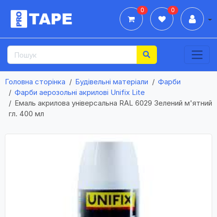
0
0
Дії
Головна сторінка
Будівельні матеріали
Фарби
Фарби аерозольні акрилові Unifix Lite
Емаль акрилова універсальна RAL 6029 Зелений м'ятний
гл. 400 мл