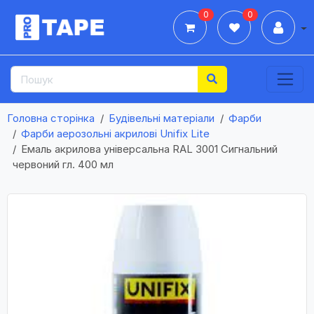
0
0
Дії
Головна сторінка
Будівельні матеріали
Фарби
Фарби аерозольні акрилові Unifix Lite
Емаль акрилова універсальна RAL 3001 Сигнальний
червоний гл. 400 мл