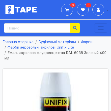
0
0
Дії
Головна сторінка
Будівельні матеріали
Фарби
Фарби аерозольні акрилові Unifix Lite
Емаль акрилова флуоресцентна RAL 6038 Зелений 400
мл