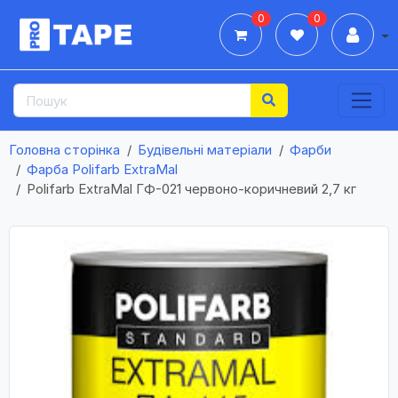
0
0
Дії
Головна сторінка
Будівельні матеріали
Фарби
Фарба Polifarb ExtraMal
Polifarb ExtraMal ГФ-021 червоно-коричневий 2,7 кг