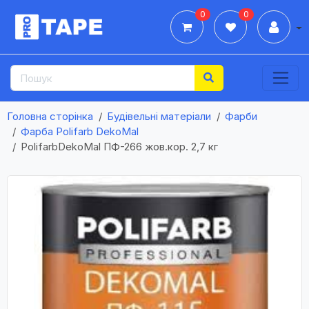
0
0
Дії
Головна сторінка
Будівельні матеріали
Фарби
Фарба Polifarb DekoMal
PolifarbDekoMal ПФ-266 жов.кор. 2,7 кг