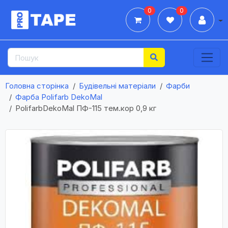
0
0
Дії
Головна сторінка
Будівельні матеріали
Фарби
Фарба Polifarb DekoMal
PolifarbDekoMal ПФ-115 тем.кор 0,9 кг