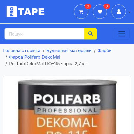
0
0
Дії
Головна сторінка
Будівельні матеріали
Фарби
Фарба Polifarb DekoMal
PolifarbDekoMal ПФ-115 чорна 2,7 кг