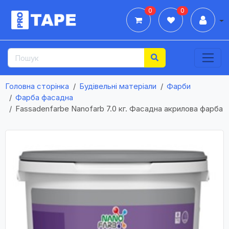
0
0
Дії
Головна сторінка
Будівельні матеріали
Фарби
Фарба фасадна
Fassadenfarbe Nanofarb 7.0 кг. Фасадна акрилова фарба