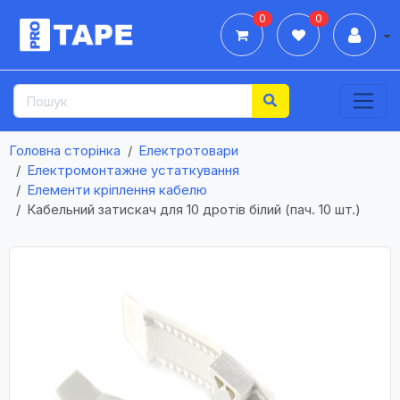
0
0
Дії
Головна сторінка
Електротовари
Електромонтажне устаткування
Елементи кріплення кабелю
Кабельний затискач для 10 дротів білий (пач. 10 шт.)