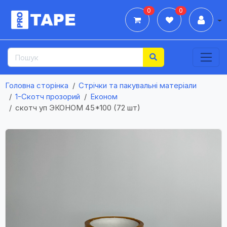
0
0
Дії
Головна сторінка
Стрічки та пакувальні матеріали
1-Cкотч прозорий
Економ
скотч уп ЭКОНОМ 45*100 (72 шт)