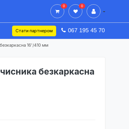
0
0
Дії в профілі
067 195 45 70
Стати партнером
безкаркасна 16'/410 мм
очисника безкаркасна