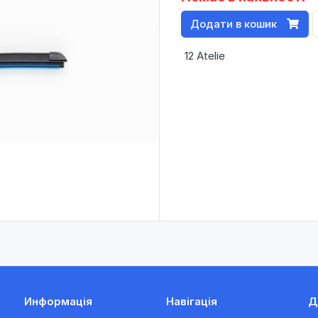
Додати в кошик
12 Atelie
Информація
Навігація
Д