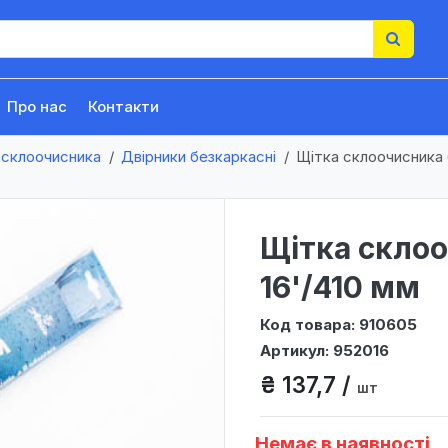
Про нас
Контакти
 склоочисника
Двірники безкаркасні
Щітка склоочисника 
Щітка скло
16'/410 мм
Код товара: 910605
Артикул: 952016
₴ 137,7 /
шт
Немає в наявності