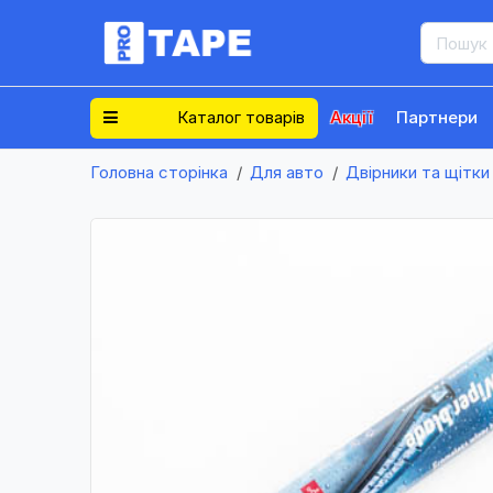
Каталог товарів
Акції
Партнери
Головна сторінка
Для авто
Двірники та щітки