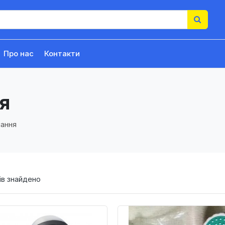
Про нас
Контакти
я
ання
в знайдено