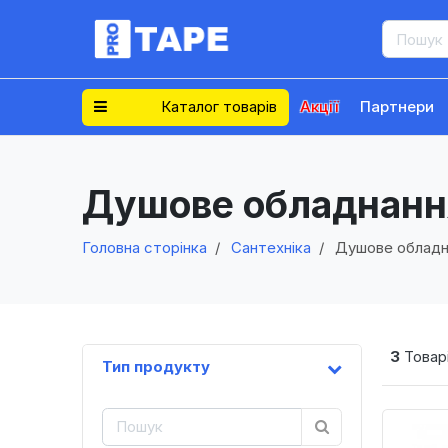
Каталог товарів
Акції
Партнери
Душове обладнанн
Головна сторінка
Сантехніка
Душове обладн
3
Товарі
Тип продукту