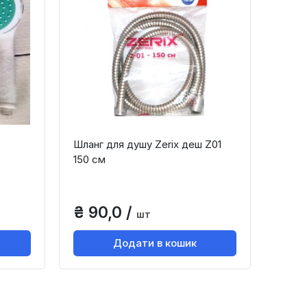
Шланг для душу Zerix деш Z01
150 см
₴ 90,0 /
шт
Додати в кошик