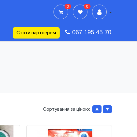
0
0
Дії в профілі
067 195 45 70
Стати партнером
Сортування за ціною:
▲
▼