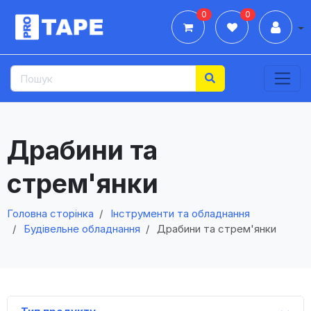
0
0
Дії
Драбини та
стрем'янки
Головна сторінка
Інструменти та обладнання
Будівельне обладнання
Драбини та стрем'янки