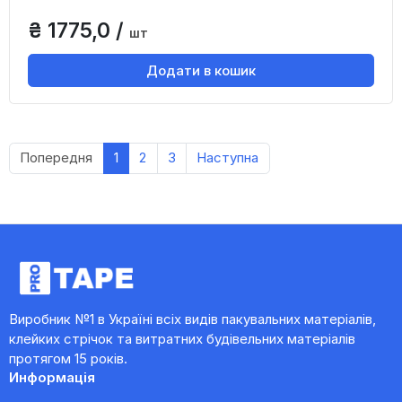
₴ 1775,0 /
шт
Додати в кошик
Попередня
1
2
3
Наступна
Виробник №1 в Україні всіх видів пакувальних матеріалів,
клейких стрічок та витратних будівельних матеріалів
протягом 15 років.
Информація