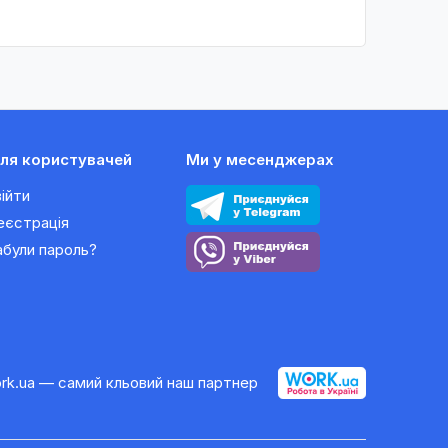
ля користувачей
Ми у месенджерах
війти
еєстрація
абули пароль?
rk.ua — самий кльовий наш партнер