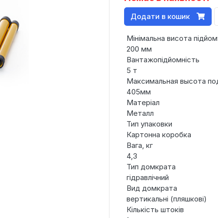
Додати в кошик
Мінімальна висота підйом
200 мм
Вантажопідйомність
5 т
Максимальная высота п
405мм
Матеріал
Металл
Тип упаковки
Картонна коробка
Вага, кг
4,3
Тип домкрата
гідравлічний
Вид домкрата
вертикальні (пляшкові)
Кількість штоків