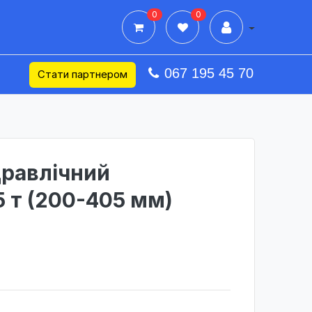
0
0
Дії в профілі
067 195 45 70
Стати партнером
дравлічний
 т (200-405 мм)