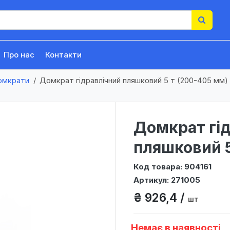
Про нас
Контакти
омкрати
Домкрат гідравлічний пляшковий 5 т (200-405 мм)
Домкрат гі
пляшковий 5
Код товара: 904161
Артикул: 271005
₴ 926,4 /
шт
Немає в наявності