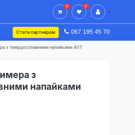
0
0
Дії в профілі
067 195 45 70
Стати партнером
ра з твердосплавними напайками 40Т
имера з
вними напайками