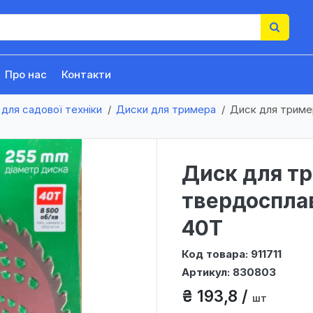
Про нас
Контакти
для садової техніки
Диски для тримера
Диск для триме
Диск для тр
твердоспла
40Т
Код товара: 911711
Артикул: 830803
₴ 193,8 /
шт