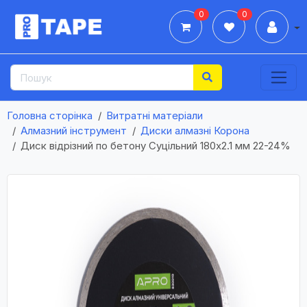
0
0
Дії
Головна сторінка
Витратні матеріали
Алмазний інструмент
Диски алмазні Корона
Диск відрізний по бетону Суцільний 180х2.1 мм 22-24%