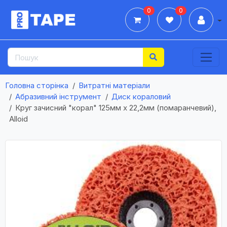
0
0
Дії
Головна сторінка
Витратні матеріали
Абразивний інструмент
Диск кораловий
Круг зачисний "корал" 125мм х 22,2мм (помаранчевий),
Alloid