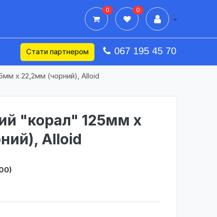
0
0
Дії в профілі
067 195 45 70
Стати партнером
5мм х 22,2мм (чорний), Alloid
ий "корал" 125мм х
ий), Alloid
00)