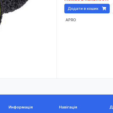
Додати в кошик
APRO
Информація
Навігація
Д