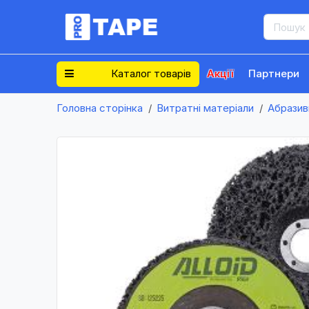
Каталог товарів
Акції
Партнери
Головна сторінка
Витратні матеріали
Абразив