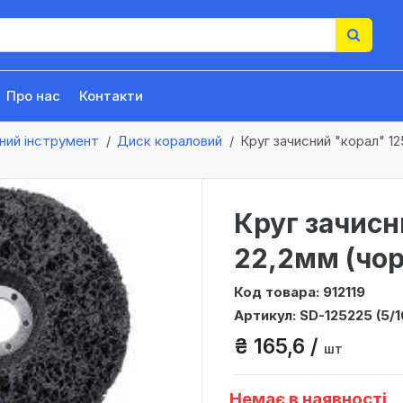
Про нас
Контакти
ний інструмент
Диск кораловий
Круг зачисний "корал" 12
Круг зачисн
22,2мм (чорн
Код товара: 912119
Артикул: SD-125225 (5/1
₴ 165,6 /
шт
Немає в наявності