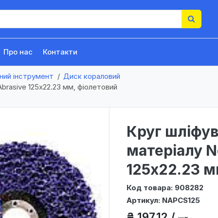
Про нас
Контакти
ний інструмент
Диск кораловий
brasive 125х22.23 мм, фіолетовий
Круг шліфув
матеріалу N
125х22.23 м
Код товара: 908282
Артикул: NAPCS125
₴ 197,12 /