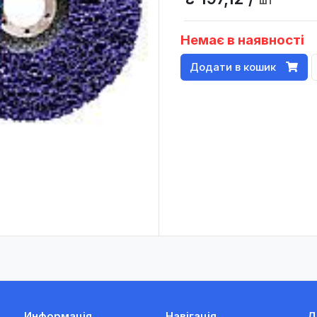
шт
Немає в наявності
Додати в кошик
Информація
Навігація
Д