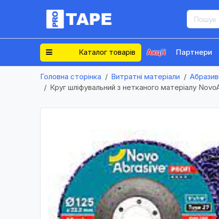
Каталог товарів
Акції
Партнери
Головна сторінка
Витратні матеріали
Абразив
Круг шліфувальний з нетканого матеріалу NovoA