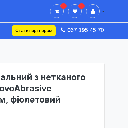
0
0
Дії в профілі
067 195 45 70
Стати партнером
альний з нетканого
ovoAbrasive
м, фіолетовий