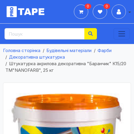
0
0
Дії
Головна сторінка
Будівельні матеріали
Фарби
Декоративна штукатурка
Штукатурка акрилова декоративна "Баранчик" К15/20
ТМ"NANOFARB", 25 кг